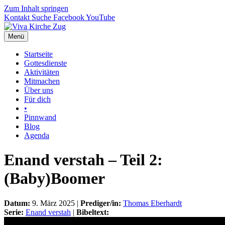
Zum Inhalt springen
Kontakt
Suche
Facebook
YouTube
Menü
Startseite
Gottesdienste
Aktivitäten
Mitmachen
Über uns
Für dich
•
Pinnwand
Blog
Agenda
Enand verstah – Teil 2:
(Baby)Boomer
Datum:
9. März 2025 |
Prediger/in:
Thomas Eberhardt
Serie:
Enand verstah
|
Bibeltext: