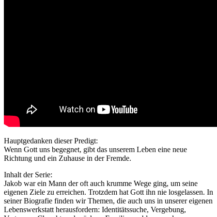
Hauptgedanken dieser Predigt:
Wenn Gott uns begegnet, gibt das unserem Leben eine neue
Richtung und ein Zuhause in der Fremde.
Inhalt der Serie:
Jakob war ein Mann der oft auch krumme Wege ging, um seine
eigenen Ziele zu erreichen. Trotzdem hat Gott ihn nie losgelassen. In
seiner Biografie finden wir Themen, die auch uns in unserer eigenen
Lebenswerkstatt herausfordern: Identitätssuche, Vergebung,