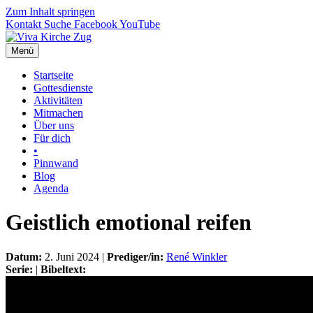
Zum Inhalt springen
Kontakt
Suche
Facebook
YouTube
Menü
Startseite
Gottesdienste
Aktivitäten
Mitmachen
Über uns
Für dich
•
Pinnwand
Blog
Agenda
Geistlich emotional reifen
Datum:
2. Juni 2024 |
Prediger/in:
René Winkler
Serie:
|
Bibeltext: