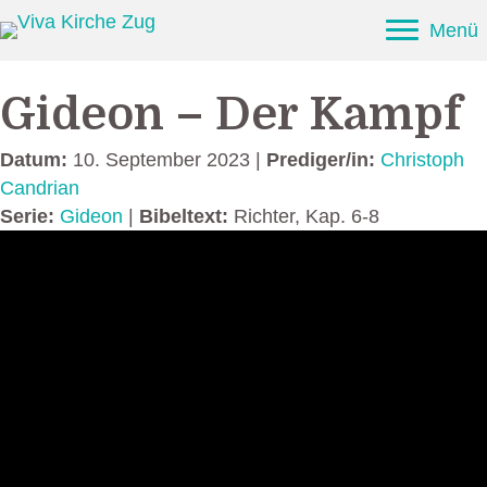
Menü
Gideon – Der Kampf
Datum:
10. September 2023 |
Prediger/in:
Christoph
Candrian
Serie:
Gideon
|
Bibeltext:
Richter, Kap. 6-8