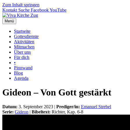
Zum Inhalt springen
Kontakt
Suche
Facebook
YouTube
Menü
Startseite
Gottesdienste
Aktivitäten
Mitmachen
Über uns
Für dich
•
Pinnwand
Blog
Agenda
Gideon – Von Gott gestärkt
Datum:
3. September 2023 |
Prediger/in:
Emanuel Strebel
Serie:
Gideon
|
Bibeltext:
Richter, Kap. 6-8