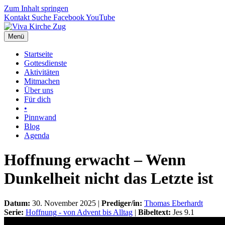
Zum Inhalt springen
Kontakt
Suche
Facebook
YouTube
Menü
Startseite
Gottesdienste
Aktivitäten
Mitmachen
Über uns
Für dich
•
Pinnwand
Blog
Agenda
Hoffnung erwacht – Wenn
Dunkelheit nicht das Letzte ist
Datum:
30. November 2025 |
Prediger/in:
Thomas Eberhardt
Serie:
Hoffnung - von Advent bis Alltag
|
Bibeltext:
Jes 9.1