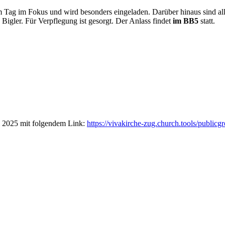
 Tag im Fokus und wird besonders eingeladen. Darüber hinaus sind alle
igler. Für Verpflegung ist gesorgt. Der Anlass findet
im BB5
statt.
 2025 mit folgendem Link:
https://vivakirche-zug.church.tools/publicg