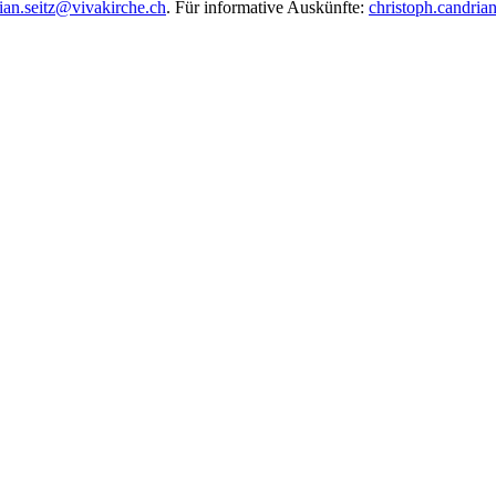
tian.seitz@vivakirche.ch
. Für informative Auskünfte:
christoph.candria