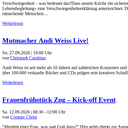
Verschwiegenheit – was bedeutet das?Dass unsere Kirche ein sicherer 
Lebensbegleitung» eine Verschwiegenheitserklärung unterzeichnet. Da
ratsuchende Menschen…
Weiterlesen
Mutmacher Andi Weiss Live!
So. 27.09.2026 | 19:00 Uhr
von
Christoph Candrian
Andi Weiss ist seit mehr als 10 Jahren auf zahlreichen Konzerten u
über 100.000 verkaufte Bücher und CDs prägen sein kreatives Schaffe
Weiterlesen
Frauenfrühstück Zug – Kick-off Event
Sa. 12.09.2026 | 08:30 - 12:00 Uhr
von
Corinne Christ
“Identität einer Frau, was sagt Gott dazu?” Hier gehts direkt zur An